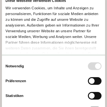
Diese Webseite verwendet Cookies
TAG 3 - CHALON SUR SAONE
Wir verwenden Cookies, um Inhalte und Anzeigen zu
personalisieren, Funktionen für soziale Medien anbieten
Quelle surprise!  Die Schönheit von Chalon-
zu können und die Zugriffe auf unsere Website zu
sur-Saône beginnt direkt am Quai Gambetta, 
analysieren. Außerdem geben wir Informationen zu Ihrer
wo das Schiff anlegt. Flussaufwärts 
Verwendung unserer Website an unsere Partner für
erschließt sich diese schmucke Stadt, in der 
soziale Medien, Werbung und Analysen weiter. Unsere
bereits Julius Cäsar Spuren hinterlassen hat 
Partner führen diese Informationen möglicherweise mit
und deren Museum die Erfindung der 
weiteren Daten zusammen, die Sie ihnen bereitgestellt
Fotografie thematisiert. In Chalon-sur-Saône 
haben oder die sie im Rahmen Ihrer Nutzung der Dienste
sieht man hübsches Fachwerk und Fassaden 
gesammelt haben.
Einwilligungsauswahl
im Stil des Art-Nouveau. Das Théâtre 
Notwendig
Piccolo wurde der königlichen Oper in 
Versaille nachempfunden.
Präferenzen
Statistiken