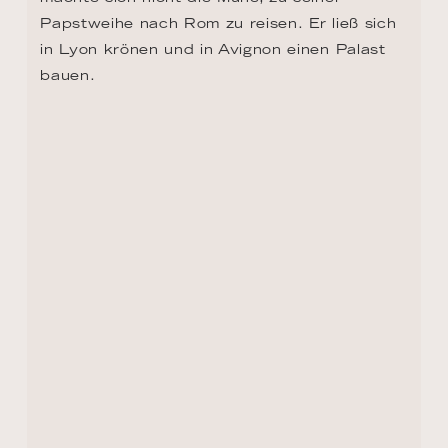
Papstweihe nach Rom zu reisen. Er ließ sich 
in Lyon krönen und in Avignon einen Palast 
bauen.
TAG 8, 9 - ARLES
Diese Perle der Provence ist umgeben von 