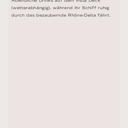
TAG 10 - TARASCON
Tarascon ist eine geschichtsträchtige Stadt. 
Die prächtige Festung ist ein imposantes 
Symbol des mittelalterlichen Erbes und 
beherbergt heute ein Museum, in dem 
historische Artefakte, Kunst und Möbel 
ausgestellt sind. Ein weiteres 
architektonisches Juwel ist die Stiftskirche 
Saint-Martha. Jedes Jahr findet in Tarascon 
die "Fête de la Tarasque" statt, bei dem das 
mythische Ungeheuer Tarasque gefeiert 
wird, eine einzigartige lokale Legende.