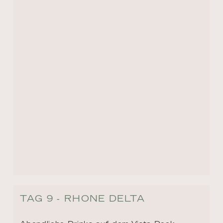
TAG 9 - RHONE DELTA
Abendliche Drinks auf dem Vista Deck 
(wetterabhängig), während Ihr Schiff ruhig 
durch das bezaubernde Rhône-Delta fährt.