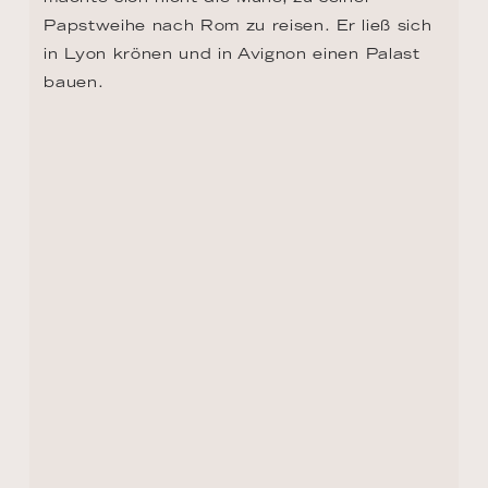
Papstweihe nach Rom zu reisen. Er ließ sich 
in Lyon krönen und in Avignon einen Palast 
bauen.
TAG 8, 9 - ARLES
Diese Perle der Provence ist umgeben von 