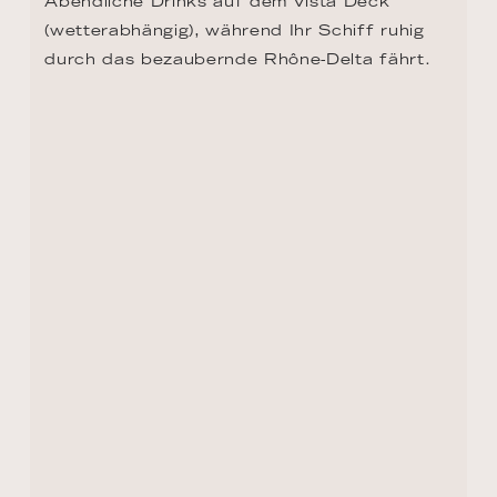
TAG 10 - TARASCON
Tarascon ist eine geschichtsträchtige Stadt. 
Die prächtige Festung ist ein imposantes 
Symbol des mittelalterlichen Erbes und 
beherbergt heute ein Museum, in dem 
historische Artefakte, Kunst und Möbel 
ausgestellt sind. Ein weiteres 
architektonisches Juwel ist die Stiftskirche 
Saint-Martha. Jedes Jahr findet in Tarascon 
die "Fête de la Tarasque" statt, bei dem das 
mythische Ungeheuer Tarasque gefeiert 
wird, eine einzigartige lokale Legende.