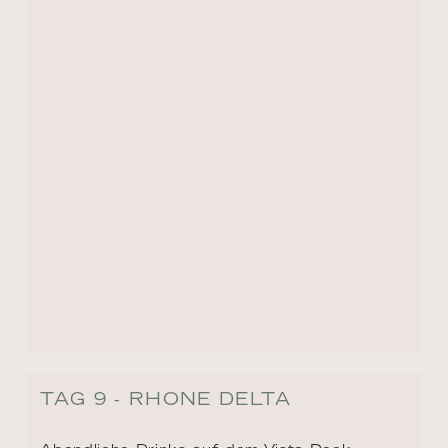
TAG 9 - RHONE DELTA
Abendliche Drinks auf dem Vista Deck 
(wetterabhängig), während Ihr Schiff ruhig 
durch das bezaubernde Rhône-Delta fährt.