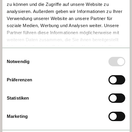
Auf jeden Fall das Archäologische Museum, 
zu können und die Zugriffe auf unsere Website zu
die Museumsanlage St-Romain-en-Gal mit 
analysieren. Außerdem geben wir Informationen zu Ihrer
dem Haus der Ozeangötter und die Reste 
Verwendung unserer Website an unsere Partner für
der einstigen Thermen. Und danach setzt 
soziale Medien, Werbung und Analysen weiter. Unsere
Partner führen diese Informationen möglicherweise mit
man sich am besten in ein Café und genießt 
weiteren Daten zusammen, die Sie ihnen bereitgestellt
die Gegenwart.
haben oder die sie im Rahmen Ihrer Nutzung der Dienste
gesammelt haben.
Einwilligungsauswahl
Notwendig
Präferenzen
Statistiken
Marketing