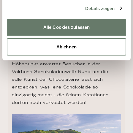
TAG 2, 3 - TAIN L'HERMITAGE
Details zeigen
Gleich gegenüber von Tournon liegt Tain-
l’Hermitage, ein wahres Paradies für 
Alle Cookies zulassen
Feinschmecker. Zahlreiche große wie kleine 
Weingüter haben hier ihre Heimat – darunter 
Ablehnen
die berühmten Hermitage- und Crozes-
Hermitage-AOP-Weine. Ein weiterer 
Höhepunkt erwartet Besucher in der 
Valrhona Schokoladenwelt: Rund um die 
edle Kunst der Chocolaterie lässt sich 
entdecken, was jene Schokolade so 
einzigartig macht - die feinen Kreationen 
dürfen auch verkostet werden!