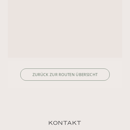
ZURÜCK ZUR ROUTEN ÜBERSICHT
KONTAKT
+1 8333053313
US.reservations@riverside-cruises.com
Riverside Collection
Wexstraße 16
D-20355 Hamburg