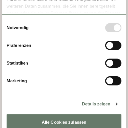
weiteren Daten zusammen, die Sie ihnen bereitgestellt
Nachts scheinen die Geschichten von den 
haben oder die sie im Rahmen Ihrer Nutzung der Dienste
Mauern der umliegenden Häuser zu 
gesammelt haben.
Einwilligungsauswahl
kommen. Enge Gassen. Kopfsteinpflaster. 
Notwendig
Diese kleine Stadt ist ein wahres Juwel. Ja, 
ein Spaziergang durch Viviers ist eine Reise 
Präferenzen
zurück ins Mittelalter. Neben kleinen 
Geschäften gibt es auch große Dinge zu 
Statistiken
sehen. Zum Beispiel die Kathedrale mit 
besonderen Kunstwerken wie den fünf 
Wandteppichen. Ein Höhepunkt im wahrsten 
Marketing
Sinne des Wortes ist der Aussichtspunkt in 
der Oberstadt. Was für ein Blick auf diesen 
bezaubernden Ort.
Details zeigen
Alle Cookies zulassen