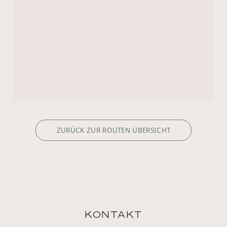
ZURÜCK ZUR ROUTEN ÜBERSICHT
KONTAKT
+1 8333053313
US.reservations@riverside-cruises.com
Riverside Collection
Wexstraße 16
D-20355 Hamburg