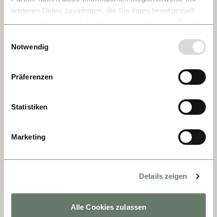
weiteren Daten zusammen, die Sie ihnen bereitgestellt
Nachts scheinen die Geschichten von den 
haben oder die sie im Rahmen Ihrer Nutzung der Dienste
Mauern der umliegenden Häuser zu 
gesammelt haben.
Einwilligungsauswahl
kommen. Enge Gassen. Kopfsteinpflaster. 
Notwendig
Diese kleine Stadt ist ein wahres Juwel. Ja, 
ein Spaziergang durch Viviers ist eine Reise 
Präferenzen
zurück ins Mittelalter. Neben kleinen 
Geschäften gibt es auch große Dinge zu 
Statistiken
sehen. Zum Beispiel die Kathedrale mit 
besonderen Kunstwerken wie den fünf 
Wandteppichen. Ein Höhepunkt im wahrsten 
Marketing
Sinne des Wortes ist der Aussichtspunkt in 
der Oberstadt. Was für ein Blick auf diesen 
bezaubernden Ort.
Details zeigen
Alle Cookies zulassen