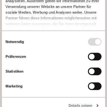
analysieren. Außerdem geben wir Informationen zu Ihrer
Verwendung unserer Website an unsere Partner für
soziale Medien, Werbung und Analysen weiter. Unsere
Partner führen diese Informationen möglicherweise mit
weiteren Daten zusammen, die Sie ihnen bereitgestellt
haben oder die sie im Rahmen Ihrer Nutzung der Dienste
TAG 3 - VIVIERS
gesammelt haben.
Einwilligungsauswahl
Notwendig
Nachts scheinen die Geschichten von den 
Mauern der umliegenden Häuser zu 
Präferenzen
kommen. Enge Gassen. Kopfsteinpflaster. 
Diese kleine Stadt ist ein wahres Juwel. Ja, 
Statistiken
ein Spaziergang durch Viviers ist eine Reise 
zurück ins Mittelalter. Neben kleinen 
Geschäften gibt es auch große Dinge zu 
Marketing
sehen. Zum Beispiel die Kathedrale mit 
besonderen Kunstwerken wie den fünf 
Wandteppichen. Ein Höhepunkt im wahrsten 
Details zeigen