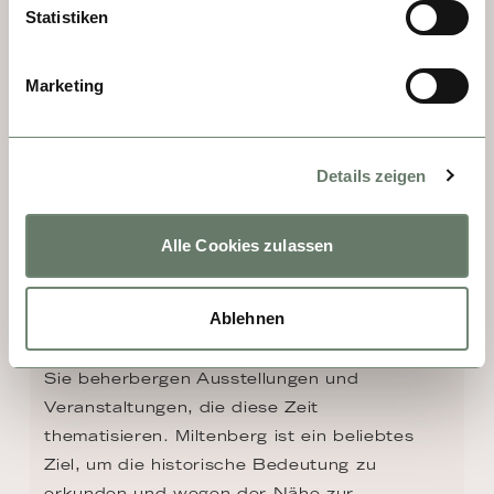
Statistiken
Marketing
TAG 4 - MILTENBERG
Details zeigen
Miltenberg mit dem mittelalterlichen 
Stadtkern, Fachwerkhäusern, gepflasterten 
Straßen und einem beeindruckenden 
Alle Cookies zulassen
Marktplatz, ist reich an Geschichte, jedoch 
nicht ohne dunkle Momente. In der frühen 
Ablehnen
Neuzeit fanden hier Hexenprozesse statt 
und die zwei "Hexentürme" erinnern daran. 
Sie beherbergen Ausstellungen und 
Veranstaltungen, die diese Zeit 
thematisieren. Miltenberg ist ein beliebtes 
Ziel, um die historische Bedeutung zu 
erkunden und wegen der Nähe zur 