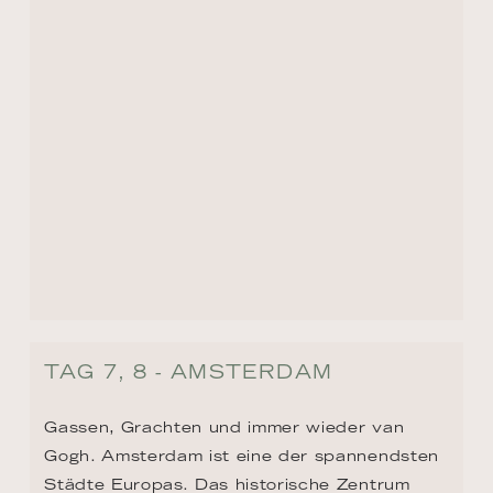
TAG 7, 8 - AMSTERDAM
Gassen, Grachten und immer wieder van 
Gogh. Amsterdam ist eine der spannendsten 
Städte Europas. Das historische Zentrum 
wurde auf fünf Millionen Fichtenstämmen 
gebaut. Die Erlebnisse in der Stadt sind 
ohne Zahl. Am Museumsplatz ist große 
Kunst zu bestaunen, Rembrandt und 
Vermeer im Rijksmuseum, Van Gogh im 
eigenen Museum. Und wer durch die 