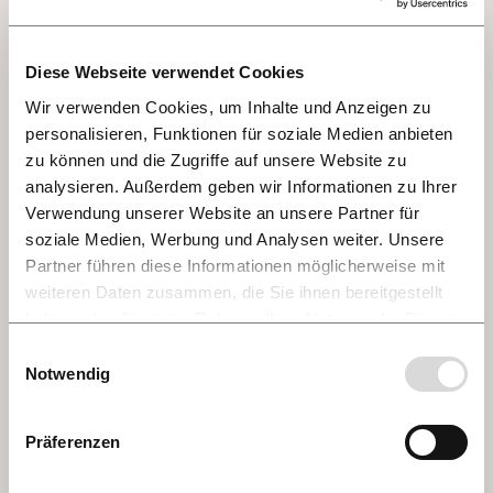
Karlstadt wurde im 8. Jahrhundert von den 
Franken gegründet und nach Karl dem 
Großen benannt. Dank seiner Lage am Main 
Diese Webseite verwendet Cookies
entwickelte sich die Stadt im Mittelalter zu 
Wir verwenden Cookies, um Inhalte und Anzeigen zu
einem wichtigen Handelszentrum und 
personalisieren, Funktionen für soziale Medien anbieten
Mitglied der Hanse. Trotz Kriegen wie dem 
zu können und die Zugriffe auf unsere Website zu
Dreißigjährigen Krieg erholte sich Karlstadt, 
analysieren. Außerdem geben wir Informationen zu Ihrer
gestützt auf Weinbau und neue Industrien. 
Verwendung unserer Website an unsere Partner für
Heute ist es eine lebendige Stadt, stolz auf 
soziale Medien, Werbung und Analysen weiter. Unsere
ihr kulturelles Erbe und ihre Gemeinschaft.
Partner führen diese Informationen möglicherweise mit
weiteren Daten zusammen, die Sie ihnen bereitgestellt
haben oder die sie im Rahmen Ihrer Nutzung der Dienste
gesammelt haben.
Einwilligungsauswahl
Notwendig
Präferenzen