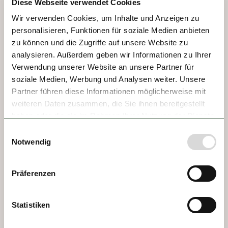
Diese Webseite verwendet Cookies
Wir verwenden Cookies, um Inhalte und Anzeigen zu
personalisieren, Funktionen für soziale Medien anbieten
zu können und die Zugriffe auf unsere Website zu
analysieren. Außerdem geben wir Informationen zu Ihrer
Verwendung unserer Website an unsere Partner für
soziale Medien, Werbung und Analysen weiter. Unsere
TAG 5 - MELK
Partner führen diese Informationen möglicherweise mit
weiteren Daten zusammen, die Sie ihnen bereitgestellt
haben oder die sie im Rahmen Ihrer Nutzung der Dienste
Es ist nicht irgendein Kloster, sondern das 
gesammelt haben.
Kloster schlechthin. Gebaut 1746 im 
Einwilligungsauswahl
Notwendig
Auftrag der Benediktinermönche, thront es 
auf einem Felsen in 60 Meter Höhe. Gewiss 
kennen Sie den berühmten Roman «Der 
Präferenzen
Name der Rose». Die Geschichte beginnt im 
Stift von Melk und hier endet sie auch – in 
Statistiken
der atemberaubenden Bibliothek. 100.000 
Bände in 12 Räumen.