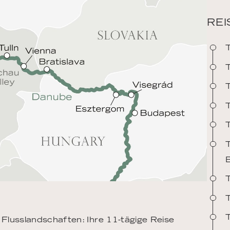
REI
T
T
T
T
T
T
Flusslandschaften: Ihre 11-tägige Reise