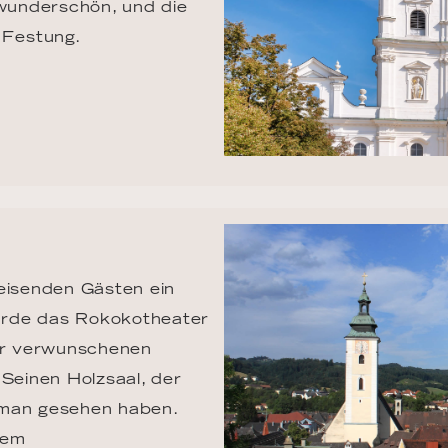
 wunderschön, und die 
 Festung.
eisenden Gästen ein 
urde das Rokokotheater 
der verwunschenen 
 Seinen Holzsaal, der 
 man gesehen haben. 
dem 