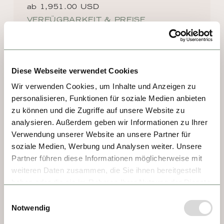
ab 1,951.00 USD
VERFÜGBARKEIT & PREISE
Diese Webseite verwendet Cookies
DESTINATIONEN AUF DER
ROUTE
Wir verwenden Cookies, um Inhalte und Anzeigen zu
personalisieren, Funktionen für soziale Medien anbieten
zu können und die Zugriffe auf unsere Website zu
TAG 1 - PASSAU
analysieren. Außerdem geben wir Informationen zu Ihrer
Verwendung unserer Website an unsere Partner für
Passau ist zunächst einmal 
soziale Medien, Werbung und Analysen weiter. Unsere
Universitätsstadt. Deshalb ist sie jung und 
Partner führen diese Informationen möglicherweise mit
voller Leben. Und dann sind da die drei 
weiteren Daten zusammen, die Sie ihnen bereitgestellt
Flüsse Donau, Inn und Ilz, die in der Stadt 
haben oder die sie im Rahmen Ihrer Nutzung der Dienste
zusammenfließen und ihr einen besonderen 
gesammelt haben.
Einwilligungsauswahl
Charakter verleihen. Sonst noch was? 
Notwendig
Logisch. Krachend viel Barock, ein 