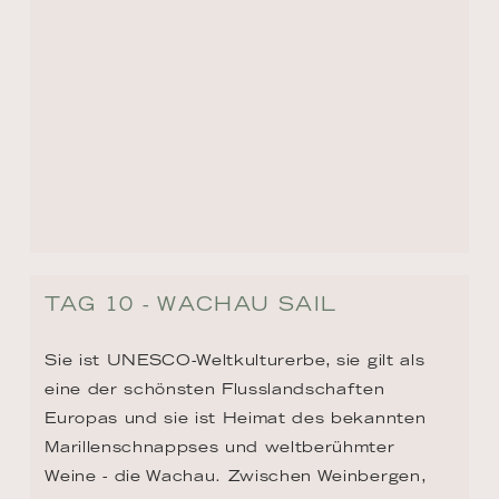
TAG 10 - WACHAU SAIL
Sie ist UNESCO-Weltkulturerbe, sie gilt als 
eine der schönsten Flusslandschaften 
Europas und sie ist Heimat des bekannten 
Marillenschnappses und weltberühmter 
Weine - die Wachau. Zwischen Weinbergen, 
barocken Stiften und mittelalterlichen 
Burgen schmiegen sich malerische Orte und 
laden zum Verweilen ein. Ein 
unvergleichliches Panorama von 
märchenhafter Schönheit, in dem Natur und 
kulinarische Traditionen zu einer Einheit 