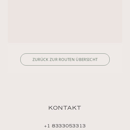
KONTAKT
+1 8333053313
US.reservations@riverside-cruises.com
Riverside Collection
Wexstraße 16
D-20355 Hamburg
ENTDECKEN
Philosophie