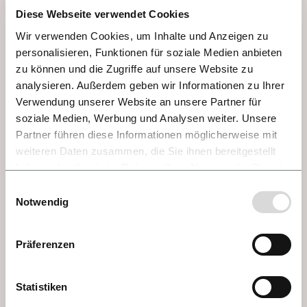
Grünen. Ist Bohème und Bürgertum und 
Diese Webseite verwendet Cookies
feinstes Barock. Ist ein wahres Wunderland 
Wir verwenden Cookies, um Inhalte und Anzeigen zu
aus prachtvollen Palästen, Kathedralen und 
personalisieren, Funktionen für soziale Medien anbieten
erstklassigen Museen. Nicht zu vergessen 
zu können und die Zugriffe auf unsere Website zu
die Spanische Hofreitschule und ein Besuch 
analysieren. Außerdem geben wir Informationen zu Ihrer
im Kaffeehaus – mit Sachertorte und 
Verwendung unserer Website an unsere Partner für
Apfelstrudel. So reich. So faszinierend. Was 
soziale Medien, Werbung und Analysen weiter. Unsere
Partner führen diese Informationen möglicherweise mit
für eine Stadt!
weiteren Daten zusammen, die Sie ihnen bereitgestellt
haben oder die sie im Rahmen Ihrer Nutzung der Dienste
gesammelt haben.
Einwilligungsauswahl
Notwendig
Präferenzen
Statistiken