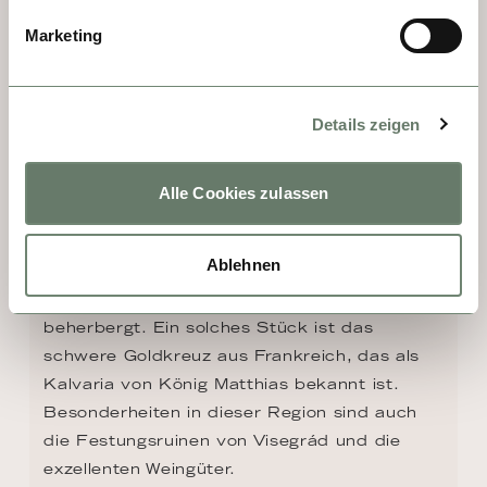
Marketing
TAG 6 - ESZTERGOM
Details zeigen
Die Basilika von Esztergom ist die größte 
Kirche des Landes und Sitz der ungarischen 
katholischen Kirche. Seit 1886 werden in 
Alle Cookies zulassen
Ihrer Schatzkammer die liturgischen 
Instrumente bewahrt und ausgestellt und 
Ablehnen
herausragende Meisterwerke von 
künstlerischem und historischem Wert 
beherbergt. Ein solches Stück ist das 
schwere Goldkreuz aus Frankreich, das als 
Kalvaria von König Matthias bekannt ist. 
Besonderheiten in dieser Region sind auch 
die Festungsruinen von Visegrád und die 
exzellenten Weingüter.