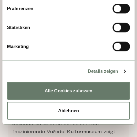
Präferenzen
Statistiken
Marketing
TAG 6 - VUKOVAR
Details zeigen
Bis 1990 war Vukovar eine elegante und 
florierende Stadt, die im Jugoslawien-Krieg 
Alle Cookies zulassen
jedoch weitgehend zerstört wurde. Heute 
beeindruckt Vukovar vor allem durch die 
malerische Landschaft mit zahlreichen 
Ablehnen
Weingütern, die der Region ihren 
besonderen Charme verleihen. Das 
faszinierende Vučedol-Kulturmuseum zeigt 