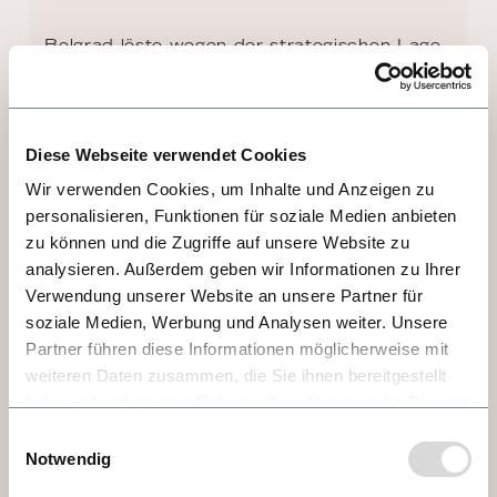
Belgrad löste wegen der strategischen Lage 
stets große Begehrlichkeiten aus. Symbol 
vieler Auseinandersetzungen und heute 
Wahrzeichen der Stadt ist die Festung über 
Diese Webseite verwendet Cookies
Donau und Save. Sehenswert ist das einzig 
erhaltene türkische Bad aus dem frühen 19. 
Wir verwenden Cookies, um Inhalte und Anzeigen zu
personalisieren, Funktionen für soziale Medien anbieten
Jahrhundert. Apropos Türkisch. Die Küche 
zu können und die Zugriffe auf unsere Website zu
Serbiens ist deshalb so interessant, weil die 
analysieren. Außerdem geben wir Informationen zu Ihrer
Fleischgerichte türkisch und ungarisch und 
Verwendung unserer Website an unsere Partner für
die Mehlspeisen österreichisch-böhmisch 
soziale Medien, Werbung und Analysen weiter. Unsere
geprägt sind. Ihren Duft versprüht sie vor 
Partner führen diese Informationen möglicherweise mit
allem in der Knez Mihailo-Straße.
weiteren Daten zusammen, die Sie ihnen bereitgestellt
haben oder die sie im Rahmen Ihrer Nutzung der Dienste
gesammelt haben.
Einwilligungsauswahl
Notwendig