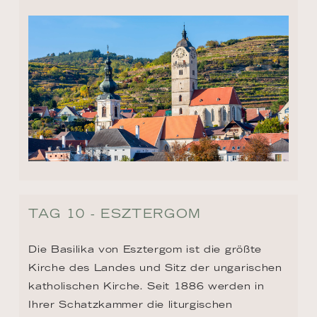
TAG 10 - ESZTERGOM
Die Basilika von Esztergom ist die größte 
Kirche des Landes und Sitz der ungarischen 
katholischen Kirche. Seit 1886 werden in 
Ihrer Schatzkammer die liturgischen 
Instrumente bewahrt und ausgestellt und 
herausragende Meisterwerke von 
künstlerischem und historischem Wert 
beherbergt. Ein solches Stück ist das 
schwere Goldkreuz aus Frankreich, das als 
Kalvaria von König Matthias bekannt ist. 