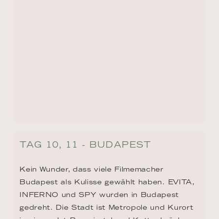
TAG 10, 11 - BUDAPEST
Kein Wunder, dass viele Filmemacher 
Budapest als Kulisse gewählt haben. EVITA, 
INFERNO und SPY wurden in Budapest 
gedreht. Die Stadt ist Metropole und Kurort 
in einem. Ist Burgviertel und Kettenbrücke. 
Und wurde im Burglabyrinth nicht Vlad 
Tepes gefangen gehalten? Richtig, das ist 
der Mann, der als Graf Dracula bekannt 
wurde. Ach, es gibt so viel zu sehen und zu 
erleben!