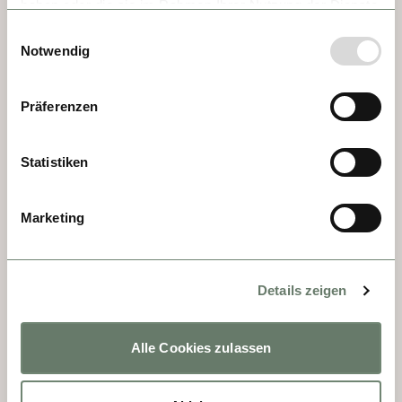
haben oder die sie im Rahmen Ihrer Nutzung der Dienste
gesammelt haben.
Einwilligungsauswahl
Linz? Da fallen einem oft nur die Linzer 
Notwendig
Torte und Mozarts Linzer Sinfonie ein. Die 
Stadt ist unterschätzt. Mit ihrem barocken 
Präferenzen
Hauptplatz und ihrer herrlichen Altstadt. 
Dort ist auch der Palais Thun, in dem Mozart 
einst zu Gast war, um dem Grafen Thun-
Statistiken
Hohenstein eine neue Sinfonie zu 
präsentieren. Da er aber keine dabeihatte, 
Marketing
schrieb er sie Hals über Kopf in Linz.
Details zeigen
Alle Cookies zulassen