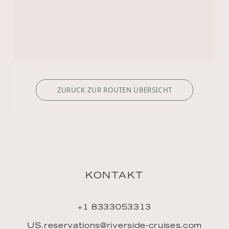
+1 8333053313
US.reservations@riverside-cruises.com
Riverside Collection
Wexstraße 16
D-20355 Hamburg
ENTDECKEN
Philosophie
Routensuche
Buchen