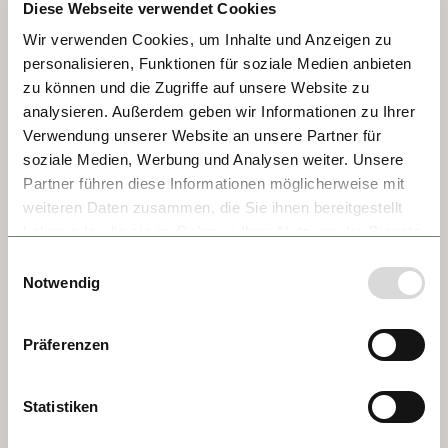
Kurz und gut – Wien, Bratislava und
Diese Webseite verwendet Cookies
Budapest
Wir verwenden Cookies, um Inhalte und Anzeigen zu
personalisieren, Funktionen für soziale Medien anbieten
ab 1,951.00 USD
zu können und die Zugriffe auf unsere Website zu
analysieren. Außerdem geben wir Informationen zu Ihrer
VERFÜGBARKEIT & PREISE
Verwendung unserer Website an unsere Partner für
soziale Medien, Werbung und Analysen weiter. Unsere
Partner führen diese Informationen möglicherweise mit
weiteren Daten zusammen, die Sie ihnen bereitgestellt
DESTINATIONEN AUF DER
haben oder die sie im Rahmen Ihrer Nutzung der Dienste
ROUTE
gesammelt haben.
Einwilligungsauswahl
Notwendig
TAG 1, 2 - VIENNA
Präferenzen
Hier spielt die Musik. Wien ist die Stadt der 
Klassik. Wien ist Mozart und Strauß. Ist aber 
Statistiken
auch Streetart am Sandstrand und Gaudi im 
Grünen. Ist Bohème und Bürgertum und 