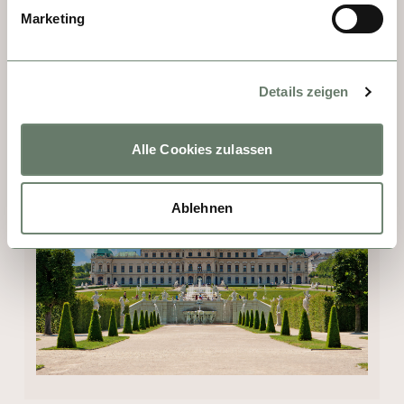
feinstes Barock. Ist ein wahres Wunderland 
Marketing
aus prachtvollen Palästen, Kathedralen und 
erstklassigen Museen. Nicht zu vergessen 
die Spanische Hofreitschule und ein Besuch 
Details zeigen
im Kaffeehaus – mit Sachertorte und 
Apfelstrudel. So reich. So faszinierend. Was 
Alle Cookies zulassen
für eine Stadt!
Ablehnen