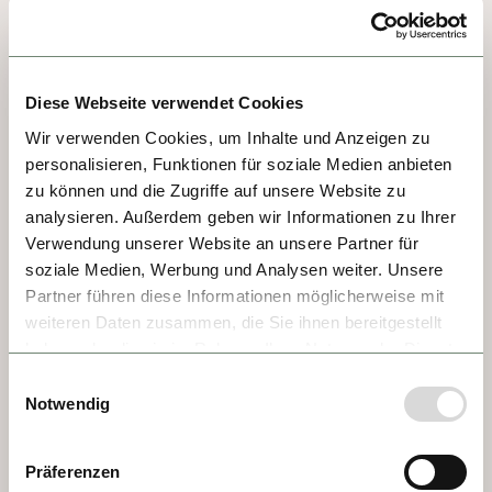
TAG 6 - MELK
Es ist nicht irgendein Kloster, sondern das 
Diese Webseite verwendet Cookies
Kloster schlechthin. Gebaut 1746 im 
Wir verwenden Cookies, um Inhalte und Anzeigen zu
Auftrag der Benediktinermönche, thront es 
personalisieren, Funktionen für soziale Medien anbieten
auf einem Felsen in 60 Meter Höhe. Gewiss 
zu können und die Zugriffe auf unsere Website zu
kennen Sie den berühmten Roman «Der 
analysieren. Außerdem geben wir Informationen zu Ihrer
Name der Rose». Die Geschichte beginnt im 
Verwendung unserer Website an unsere Partner für
Stift von Melk und hier endet sie auch – in 
soziale Medien, Werbung und Analysen weiter. Unsere
der atemberaubenden Bibliothek. 100.000 
Partner führen diese Informationen möglicherweise mit
Bände in 12 Räumen.
weiteren Daten zusammen, die Sie ihnen bereitgestellt
haben oder die sie im Rahmen Ihrer Nutzung der Dienste
gesammelt haben.
Einwilligungsauswahl
Notwendig
Präferenzen