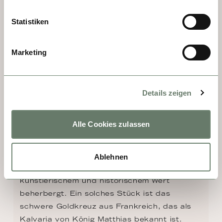
Statistiken
Marketing
TAG 10 - ESZTERGOM
Details zeigen
Die Basilika von Esztergom ist die größte 
Kirche des Landes und Sitz der ungarischen 
Alle Cookies zulassen
katholischen Kirche. Seit 1886 werden in 
Ihrer Schatzkammer die liturgischen 
Instrumente bewahrt und ausgestellt und 
Ablehnen
herausragende Meisterwerke von 
künstlerischem und historischem Wert 
beherbergt. Ein solches Stück ist das 
schwere Goldkreuz aus Frankreich, das als 
Kalvaria von König Matthias bekannt ist. 