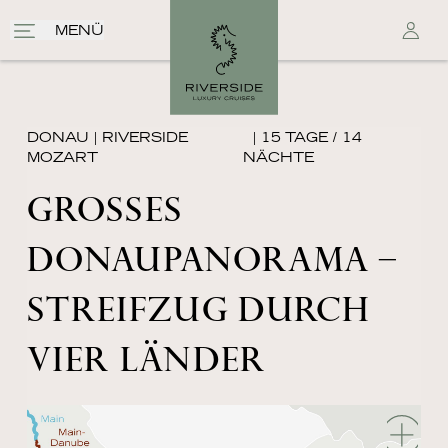
MENÜ
DONAU
|
RIVERSIDE
| 15 TAGE / 14
MOZART
NÄCHTE
GROSSES D
ONAUPANORAMA – S
TREIFZUG DURCH V
IER LÄNDER