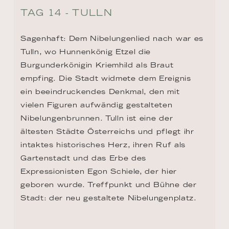
TAG 14 - WACHAU SAIL
Sie ist UNESCO-Weltkulturerbe, sie gilt als 
eine der schönsten Flusslandschaften 
Europas und sie ist Heimat des bekannten 
Marillenschnappses und weltberühmter 
Weine - die Wachau. Zwischen Weinbergen, 
barocken Stiften und mittelalterlichen 
Burgen schmiegen sich malerische Orte und 
laden zum Verweilen ein. Ein 