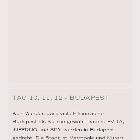
TAG 10, 11, 12 - BUDAPEST
Kein Wunder, dass viele Filmemacher 
Budapest als Kulisse gewählt haben. EVITA, 
INFERNO und SPY wurden in Budapest 
gedreht. Die Stadt ist Metropole und Kurort 
in einem. Ist Burgviertel und Kettenbrücke. 
Und wurde im Burglabyrinth nicht Vlad 
Tepes gefangen gehalten? Richtig, das ist 
der Mann, der als Graf Dracula bekannt 
wurde. Ach, es gibt so viel zu sehen und zu 
erleben!