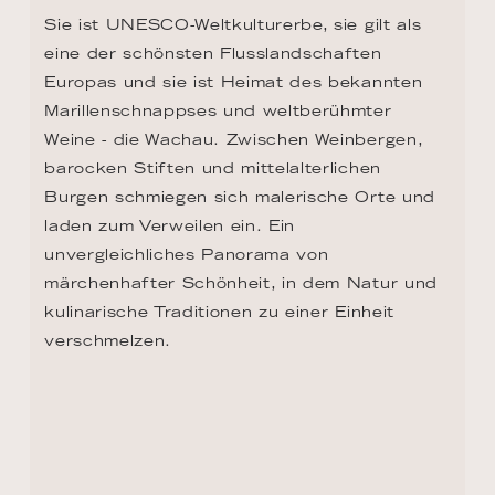
KONTAKT
+1 8333053313
US.reservations@riverside-cruises.com
Riverside Collection
Wexstraße 16
D-20355 Hamburg