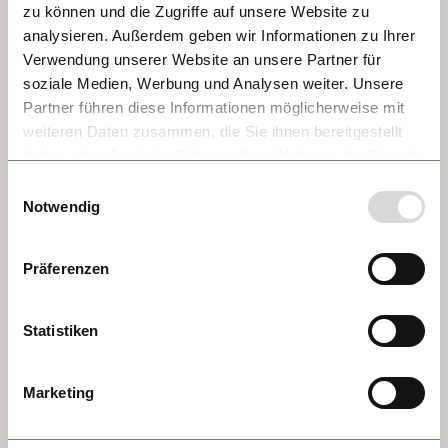
zu können und die Zugriffe auf unsere Website zu
analysieren. Außerdem geben wir Informationen zu Ihrer
Verwendung unserer Website an unsere Partner für
soziale Medien, Werbung und Analysen weiter. Unsere
Partner führen diese Informationen möglicherweise mit
weiteren Daten zusammen, die Sie ihnen bereitgestellt
haben oder die sie im Rahmen Ihrer Nutzung der Dienste
gesammelt haben.
Einwilligungsauswahl
TAG 4 - RÜDESHEIM
Notwendig
Rüdesheim mit seinen historischen 
Gebäuden und verwinkelten Gassen ist ein 
Präferenzen
beliebtes Reiseziel. Hier befinden sich einige 
der besten Weinberge Deutschlands, die 
Statistiken
besonders für ihren Riesling berühmt sind. 
Eine beliebte Attraktion ist die Rüdesheimer 
Marketing
Seilbahn, die atemberaubende Ausblicke 
bietet und vom Stadtzentrum hinauf zum 