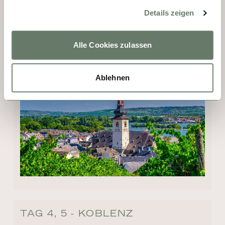
Niederwalddenkmal führt. Versäumen Sie 
Details zeigen
nicht, die berühmte Rüdesheimer 
Kaffeespezialität zu probieren, die mit 
Asbach Uralt zubereitet und mit 
Alle Cookies zulassen
Schlagsahne gekrönt wird.
Ablehnen
TAG 4, 5 - KOBLENZ