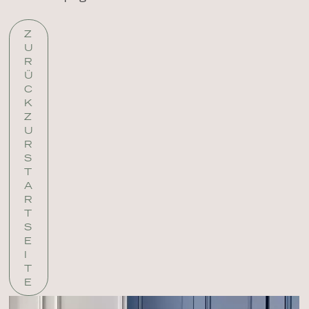
Z
U
R
Ü
C
K
Z
U
R
S
T
A
R
T
S
E
I
T
E