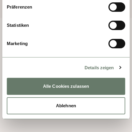
Präferenzen
Statistiken
Marketing
KONTAKT
+1 8333053313
Details zeigen
US.reservations@riverside-cruises.com
Riverside Collection
Alle Cookies zulassen
Wexstraße 16
D-20355 Hamburg
Ablehnen