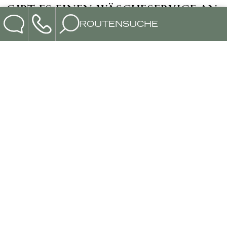
GIBT ES EINEN WÄSCHESERVICE AN
BORD?
ROUTENSUCHE
SIND AUFZÜGE AUF DEN SCHIFFEN
VORHANDEN?
SIND DIE SCHIFFE GEEIGNET FÜR
ROLLSTUHLFAHRER?
IST MEDIZINISCHES PERSONAL AN
BORD?
SIND WÄHREND DER KREUZFAHRT