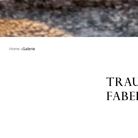
Home
»
Galerie
TRAU
FABE