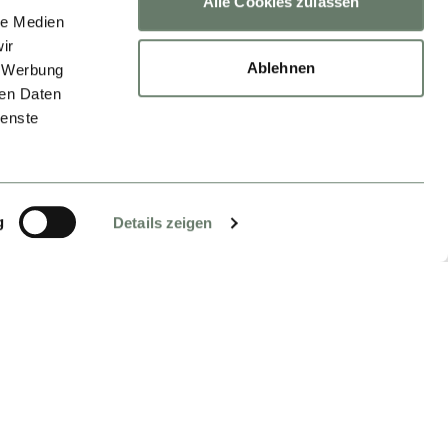
Alle Cookies zulassen
le Medien
ir
Ablehnen
, Werbung
ren Daten
ienste
g
Details zeigen
EN
H