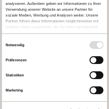
analysieren. Außerdem geben wir Informationen zu Ihrer
ENTDECKEN
Verwendung unserer Website an unsere Partner für
soziale Medien, Werbung und Analysen weiter. Unsere
Philosophie
Partner führen diese Informationen möglicherweise mit
weiteren Daten zusammen, die Sie ihnen bereitgestellt
Routensuche
haben oder die sie im Rahmen Ihrer Nutzung der Dienste
Buchen
gesammelt haben.
Einwilligungsauswahl
Notwendig
Meine Buchung
Mein Account
Präferenzen
FAQ
Statistiken
INSPIRATION
Marketing
Downloads