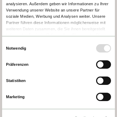
analysieren. Außerdem geben wir Informationen zu Ihrer
DESCUBRIR
Verwendung unserer Website an unsere Partner für
soziale Medien, Werbung und Analysen weiter. Unsere
Filosofía
Partner führen diese Informationen möglicherweise mit
weiteren Daten zusammen, die Sie ihnen bereitgestellt
Rutas
haben oder die sie im Rahmen Ihrer Nutzung der Dienste
Reservar
gesammelt haben.
Einwilligungsauswahl
Notwendig
Mi viaje
Mi cuenta
Präferenzen
FAQ
Statistiken
INSPIRACIÓN
Marketing
Downloads