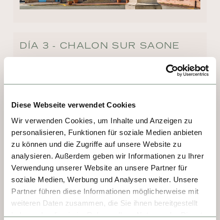
DÍA 3 - CHALON SUR SAONE
¡Quelle surprise! La belleza de Chalon-sur-
Saône comienza en Quai Gambetta, donde 
atraca el barco. Caminando río arriba 
Diese Webseite verwendet Cookies
descubrirá esta encantadora ciudad, 
Wir verwenden Cookies, um Inhalte und Anzeigen zu
marcada por la huella de Julio César y que 
personalisieren, Funktionen für soziale Medien anbieten
alberga un museo dedicado a la invención 
zu können und die Zugriffe auf unsere Website zu
de la fotografía. En Chalon-sur-Saône 
analysieren. Außerdem geben wir Informationen zu Ihrer
destacan las casas de entramado de 
Verwendung unserer Website an unsere Partner für
madera y las fachadas Art Nouveau. El 
soziale Medien, Werbung und Analysen weiter. Unsere
Théâtre Piccolo, inspirado en la ópera real 
Partner führen diese Informationen möglicherweise mit
de Versalles, completa el encanto cultural de 
weiteren Daten zusammen, die Sie ihnen bereitgestellt
la ciudad.
haben oder die sie im Rahmen Ihrer Nutzung der Dienste