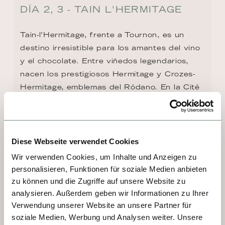
DÍA 2, 3 - TAIN L'HERMITAGE
Tain-l’Hermitage, frente a Tournon, es un 
destino irresistible para los amantes del vino 
y el chocolate. Entre viñedos legendarios, 
nacen los prestigiosos Hermitage y Crozes-
Hermitage, emblemas del Ródano. En la Cité 
du Chocolat de Valrhona, el arte del cacao 
se convierte en experiencia sensorial: 
aromas intensos, texturas sedosas y 
sabores que conquistan a los paladares más 
Diese Webseite verwendet Cookies
exigentes.
Wir verwenden Cookies, um Inhalte und Anzeigen zu
personalisieren, Funktionen für soziale Medien anbieten
zu können und die Zugriffe auf unsere Website zu
analysieren. Außerdem geben wir Informationen zu Ihrer
Verwendung unserer Website an unsere Partner für
soziale Medien, Werbung und Analysen weiter. Unsere