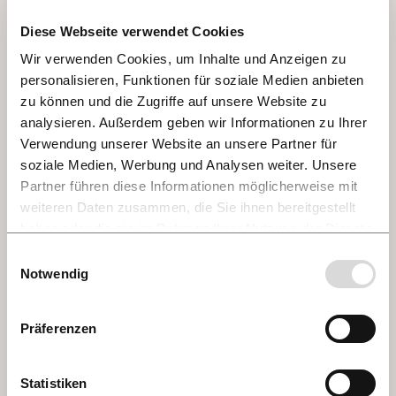
prisión. Su preso más famoso fue Vlad 
Diese Webseite verwendet Cookies
Tepes de Transilvania, conocido en la 
Wir verwenden Cookies, um Inhalte und Anzeigen zu
historia y en los cuentos como el Conde 
personalisieren, Funktionen für soziale Medien anbieten
Drácula. ¡Aquí hay mucho por ver y 
zu können und die Zugriffe auf unsere Website zu
experimentar!
analysieren. Außerdem geben wir Informationen zu Ihrer
Verwendung unserer Website an unsere Partner für
soziale Medien, Werbung und Analysen weiter. Unsere
Partner führen diese Informationen möglicherweise mit
weiteren Daten zusammen, die Sie ihnen bereitgestellt
haben oder die sie im Rahmen Ihrer Nutzung der Dienste
gesammelt haben.
Einwilligungsauswahl
Notwendig
Präferenzen
Statistiken
DÍA 3 - BRATISLAVA