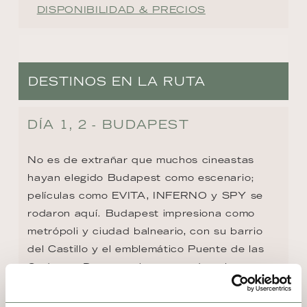
DISPONIBILIDAD & PRECIOS
DESTINOS EN LA RUTA
DÍA 1, 2 - BUDAPEST
No es de extrañar que muchos cineastas 
hayan elegido Budapest como escenario; 
películas como EVITA, INFERNO y SPY se 
rodaron aquí. Budapest impresiona como 
metrópoli y ciudad balneario, con su barrio 
del Castillo y el emblemático Puente de las 
Cadenas. Destacan las casas de colores 
pastel en Herrengasse, la Galería Nacional y 
el Laberinto, que también sirvió como 