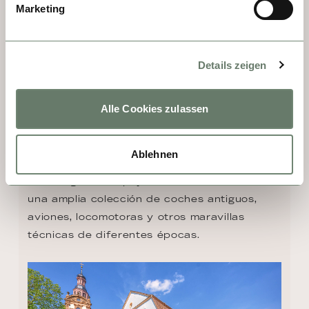
Alemania y tiene una rica historia. En el 
Marketing
corazón de la ciudad se encuentra la 
Catedral de Speyer, un magnífico ejemplo 
de arquitectura románica que es uno de los 
Details zeigen
edificios más grandes de su tipo en todo el 
mundo. Los visitantes de la catedral pueden 
Alle Cookies zulassen
admirar su interior magnífico, con complejas 
bóvedas, vidrieras artísticas y un gran 
órgano del siglo XVIII. Además de la 
Ablehnen
catedral, Speyer también alberga el Museo 
Tecnológico de Speyer. El museo muestra 
una amplia colección de coches antiguos, 
aviones, locomotoras y otros maravillas 
técnicas de diferentes épocas.