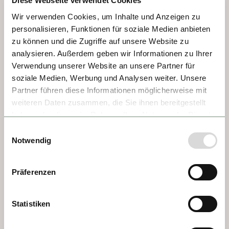
Diese Webseite verwendet Cookies
Reiss-Engelhorn completan una ciudad 
vibrante y cosmopolita, ideal para quienes 
Wir verwenden Cookies, um Inhalte und Anzeigen zu
buscan cultura con un toque de innovación.
personalisieren, Funktionen für soziale Medien anbieten
zu können und die Zugriffe auf unsere Website zu
analysieren. Außerdem geben wir Informationen zu Ihrer
Verwendung unserer Website an unsere Partner für
soziale Medien, Werbung und Analysen weiter. Unsere
Partner führen diese Informationen möglicherweise mit
weiteren Daten zusammen, die Sie ihnen bereitgestellt
haben oder die sie im Rahmen Ihrer Nutzung der Dienste
gesammelt haben.
Einwilligungsauswahl
Notwendig
Präferenzen
DÍA 2 - SPEYER
Statistiken
Speyer se encuentra en el suroeste de 