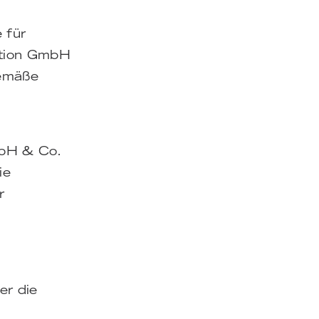
 für
ction GmbH
gemäße
mbH & Co.
ie
r
er die