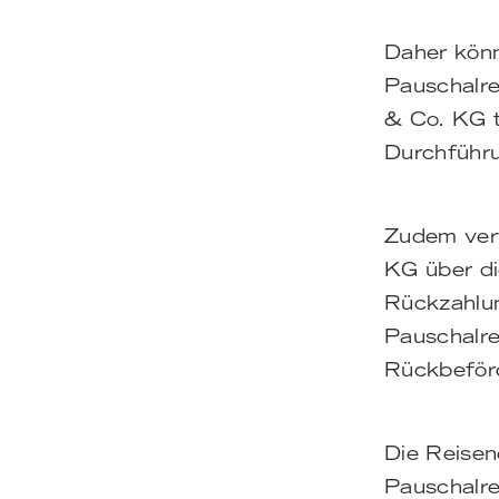
Daher könn
Pauschalre
& Co. KG t
Durchführu
Zudem ver
KG über di
Rückzahlun
Pauschalrei
Rückbeförd
Die Reisen
Pauschalre