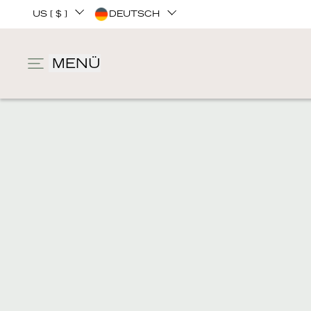
US [ $ ]
DEUTSCH
MENÜ