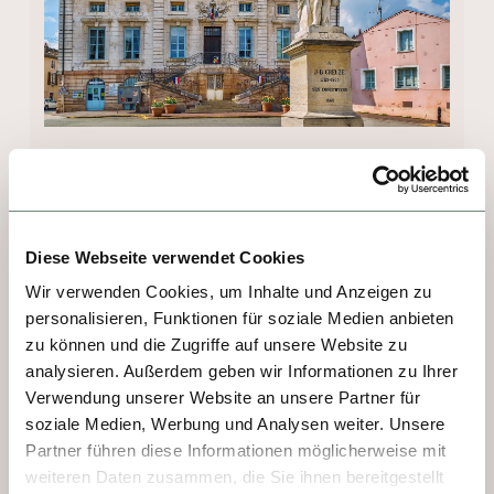
TAG 3 - CHALON SUR SAONE
Diese Webseite verwendet Cookies
Quelle surprise!  Die Schönheit von Chalon-
sur-Saône beginnt direkt am Quai Gambetta, 
Wir verwenden Cookies, um Inhalte und Anzeigen zu
personalisieren, Funktionen für soziale Medien anbieten
wo das Schiff anlegt. Flussaufwärts 
zu können und die Zugriffe auf unsere Website zu
erschließt sich diese schmucke Stadt, in der 
analysieren. Außerdem geben wir Informationen zu Ihrer
bereits Julius Cäsar Spuren hinterlassen hat 
Verwendung unserer Website an unsere Partner für
und deren Museum die Erfindung der 
soziale Medien, Werbung und Analysen weiter. Unsere
Fotografie thematisiert. In Chalon-sur-Saône 
Partner führen diese Informationen möglicherweise mit
sieht man hübsches Fachwerk und Fassaden 
weiteren Daten zusammen, die Sie ihnen bereitgestellt
im Stil des Art-Nouveau. Das Théâtre 