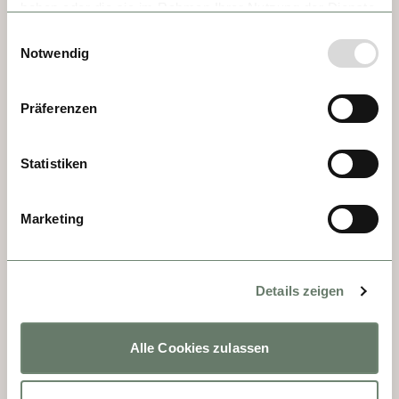
haben oder die sie im Rahmen Ihrer Nutzung der Dienste
Piccolo wurde der königlichen Oper in 
gesammelt haben.
Einwilligungsauswahl
Versaille nachempfunden.
Notwendig
Präferenzen
Statistiken
Marketing
Details zeigen
TAG 5 - VIENNE
Alle Cookies zulassen
Diese Stadt ist ein Juwel für diejenigen, die 
sich für das Gestern und das Heute 