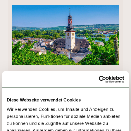
TAG 2 - KOBLENZ
Diese Webseite verwendet Cookies
Koblenz ist eine geschichtsträchtige Stadt, 
die früher als "Confluentes" bekannt war, 
Wir verwenden Cookies, um Inhalte und Anzeigen zu
personalisieren, Funktionen für soziale Medien anbieten
was "Zusammenfluss zweier Flüsse" 
zu können und die Zugriffe auf unsere Website zu
bedeutet. Der Rhein bietet einen 
analysieren. Außerdem geben wir Informationen zu Ihrer