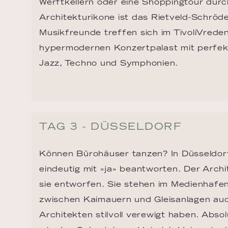
Werftkellern oder eine Shoppingtour durch
Architekturikone ist das Rietveld-Schröd
Musikfreunde treffen sich im TivoliVrede
hypermodernen Konzertpalast mit perfekt
Jazz, Techno und Symphonien.
TAG 3 - DÜSSELDORF
Können Bürohäuser tanzen? In Düsseldorf 
eindeutig mit «ja» beantworten. Der Archi
sie entworfen. Sie stehen im Medienhafen
zwischen Kaimauern und Gleisanlagen auc
Architekten stilvoll verewigt haben. Abs