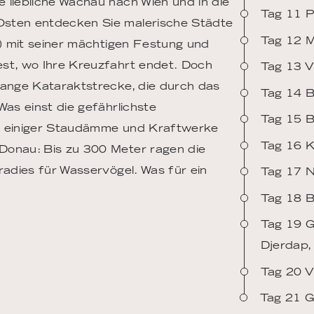
 liebliche Wachau nach Wien und in die
Tag 11 P
Osten entdecken Sie malerische Städte
Tag 12 M
n) mit seiner mächtigen Festung und
est, wo Ihre Kreuzfahrt endet. Doch
Tag 13 V
lange Kataraktstrecke, die durch das
Tag 14 
Was einst die gefährlichste
Tag 15 
nk einiger Staudämme und Kraftwerke
Tag 16 K
Donau: Bis zu 300 Meter ragen die
radies für Wasservögel. Was für ein
Tag 17 N
Tag 18 B
Tag 19 G
Djerdap,
Tag 20 V
Tag 21 G