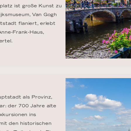
latz ist große Kunst zu 
ijksmuseum, Van Gogh 
tadt flaniert, erlebt 
Anne-Frank-Haus, 
rtel.
ptstadt als Provinz, 
r: der 700 Jahre alte 
kursionen ins 
it den historischen 