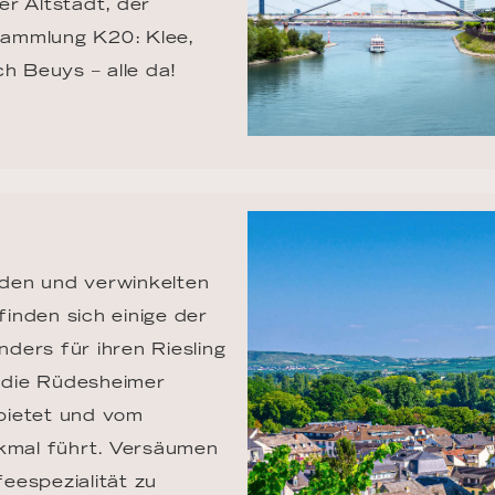
r Altstadt, der 
ammlung K20: Klee, 
ch Beuys – alle da!
den und verwinkelten 
finden sich einige der 
ders für ihren Riesling 
t die Rüdesheimer 
bietet und vom 
mal führt. Versäumen 
eespezialität zu 