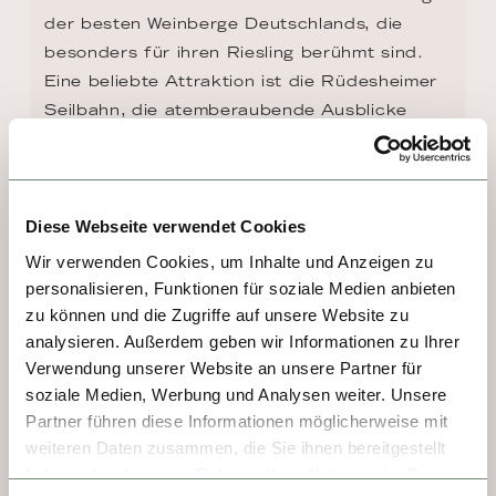
der besten Weinberge Deutschlands, die 
besonders für ihren Riesling berühmt sind. 
Eine beliebte Attraktion ist die Rüdesheimer 
Seilbahn, die atemberaubende Ausblicke 
bietet und vom Stadtzentrum hinauf zum 
Niederwalddenkmal führt. Versäumen Sie 
nicht, die berühmte Rüdesheimer 
Kaffeespezialität zu probieren, die mit 
Diese Webseite verwendet Cookies
Asbach Uralt zubereitet und mit 
Wir verwenden Cookies, um Inhalte und Anzeigen zu
Schlagsahne gekrönt wird.
personalisieren, Funktionen für soziale Medien anbieten
zu können und die Zugriffe auf unsere Website zu
analysieren. Außerdem geben wir Informationen zu Ihrer
Verwendung unserer Website an unsere Partner für
soziale Medien, Werbung und Analysen weiter. Unsere
Partner führen diese Informationen möglicherweise mit
weiteren Daten zusammen, die Sie ihnen bereitgestellt
haben oder die sie im Rahmen Ihrer Nutzung der Dienste