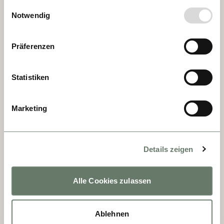
gesammelt haben.
Einwilligungsauswahl
Notwendig
Präferenzen
TAG 5 - MANNHEIM
Statistiken
Da die kurpfälzische Residenzstadt im 
Zweiten Weltkrieg bombardiert wurde, gilt 
Marketing
sie heute nicht gerade als Perle. Doch ein 
Besuch der jungen Stadt mit ihren vielen 
Studenten lohnt. Das alte Rathaus ist ein 
Details zeigen
Schmuckstück, und sehenswert ist auch die 
größte Synagoge Deutschlands. Die jüdische 
Gemeinde war seit 1660 fester Bestandteil 
Alle Cookies zulassen
der Mannheimer Bevölkerung. An die 
schreckliche Zäsur im Zweiten Weltkrieg 
Ablehnen
erinnert ein gläserner Kubus mit den 2400 