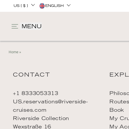
US [ $ ]
ENGLISH
MENU
Home
»
CONTACT
EXP
+1 8333053313
Philos
US.reservations@riverside-
Route
cruises.com
Book
Riverside Collection
My Cru
Wexstraße 16
My Ac