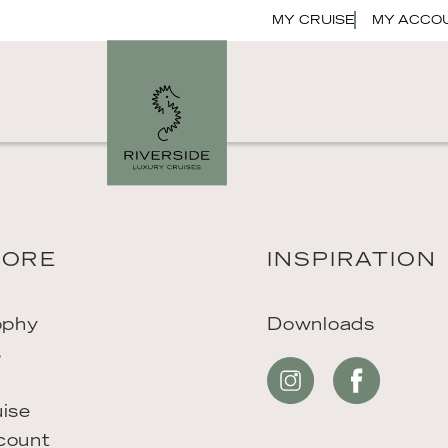
MY CRUISE
MY ACCO
LORE
INSPIRATION
ophy
Downloads
s
ise
count