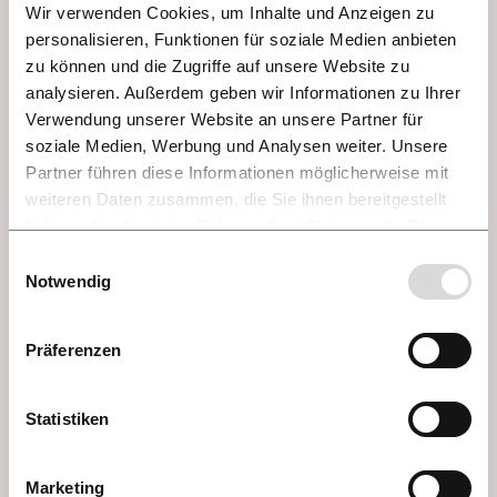
Wir verwenden Cookies, um Inhalte und Anzeigen zu
EXPLORE
personalisieren, Funktionen für soziale Medien anbieten
zu können und die Zugriffe auf unsere Website zu
Philosophy
analysieren. Außerdem geben wir Informationen zu Ihrer
Verwendung unserer Website an unsere Partner für
Routes
soziale Medien, Werbung und Analysen weiter. Unsere
Book
Partner führen diese Informationen möglicherweise mit
weiteren Daten zusammen, die Sie ihnen bereitgestellt
My Cruise
haben oder die sie im Rahmen Ihrer Nutzung der Dienste
My Account
gesammelt haben.
Einwilligungsauswahl
Notwendig
FAQ
Präferenzen
INSPIRATION
Statistiken
Downloads
Marketing