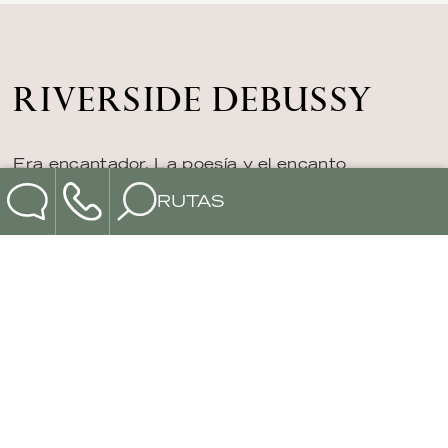
RIVERSIDE DEBUSSY
Era encantador. La poesía y el encanto
caracterizaron sus obras. En su época, sus
RUTAS
composiciones se consideraron el inicio de una
«nueva música», y los viajes en el Riverside
Debussy también pueden entenderse como el
inicio de un nuevo tipo de crucero fluvial por el
Rin. ¿Hemos despertado su curiosidad? ¡Genial!
Estamos trabajando sin descanso para ofrecerle
los mejores viajes.
IR A DEBUSSY