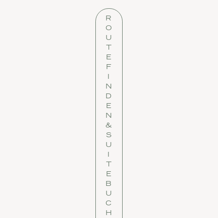
R
O
U
T
E
F
I
N
D
E
N
&
S
U
I
T
E
B
U
C
H