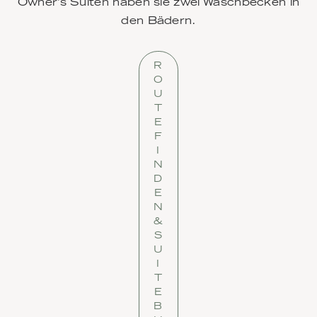
Owner’s Suiten haben sie zwei Waschbecken in
den Bädern.
R
O
U
T
E
F
I
N
D
E
N
&
S
U
I
T
E
B