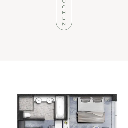
U
C
H
E
N