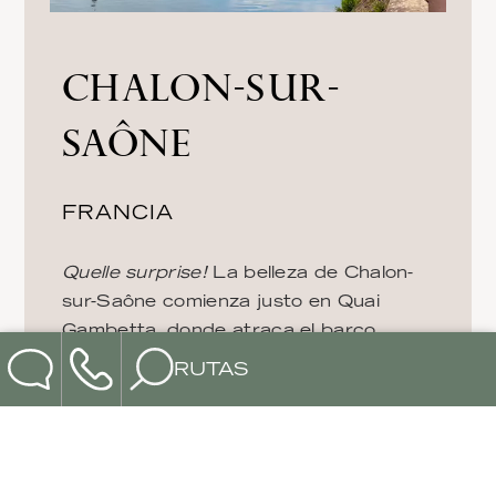
CHALON-SUR-
SAÔNE
FRANCIA
Quelle surprise!
La belleza de Chalon-
sur-Saône comienza justo en Quai
Gambetta, donde atraca el barco.
Camine río arriba y descubra esta
RUTAS
bonita ciudad, donde Julio César ya
dejó su huella y cuyo museo está
dedicado a la invención de la
MOSTRAR MÁS
fotografía. En Chalon-sur-Saône, verá