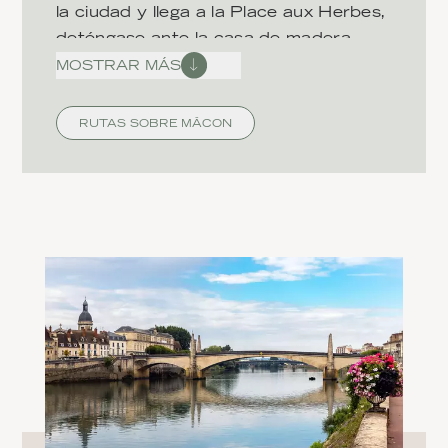
la ciudad y llega a la Place aux Herbes,
deténgase ante la casa de madera
Maison de Bois. Mirando la fachada,
MOSTRAR MÁS
descubrirá encantadores grotescos y
animales míticos. Por cierto, el
RUTAS SOBRE MÂCON
futbolista nacional francés Antoine
Griezmann nació en Mâcon.