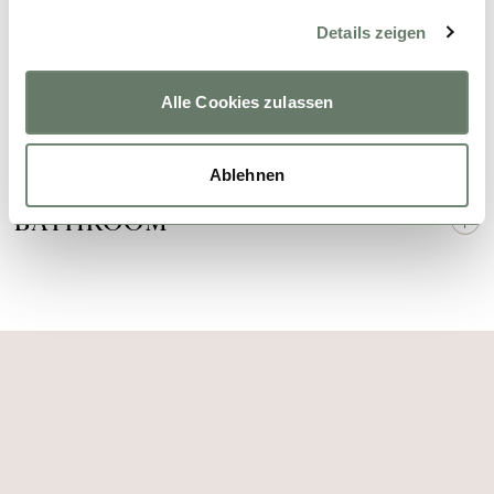
DORMITORIOS
Details zeigen
BEDROOM
Alle Cookies zulassen
BADEZIMMER
CUARTOS DE BAÑO
Ablehnen
BATHROOM