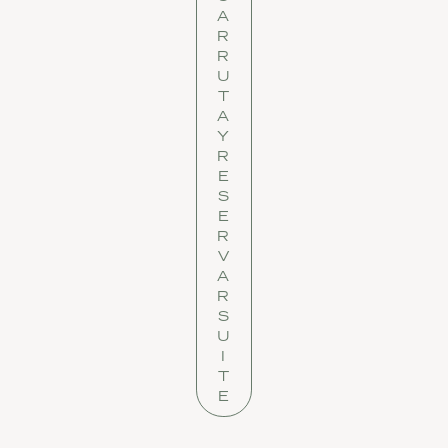
A
R
R
U
T
A
Y
R
E
S
E
R
V
A
R
S
U
I
T
E