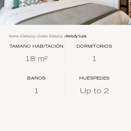
Home
»
Debussy
»
Suites Debussy
»
Melody Suite
TAMAÑO HABITACIÓN
DORMITORIOS
18 m²
1
BAÑOS
HUÉSPEDES
1
Up to 2