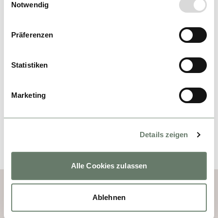
Notwendig
SCHLAFZIMMER
DORMITORIOS
Präferenzen
BEDROOM
Statistiken
BADEZIMMER
Marketing
CUARTO DE BAÑO RPINCIPAL
BATHROOM
Details zeigen
Alle Cookies zulassen
Ablehnen