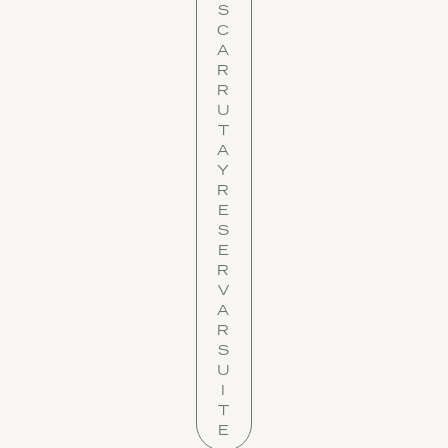
S
C
A
R
R
U
T
A
Y
R
E
S
E
R
V
A
R
S
U
I
T
E