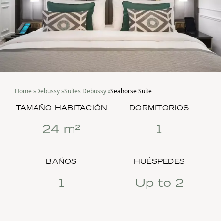
Home
»
Debussy
»
Suites Debussy
»
Seahorse Suite
TAMAÑO HABITACIÓN
DORMITORIOS
24 m²
1
BAÑOS
HUÉSPEDES
1
Up to 2