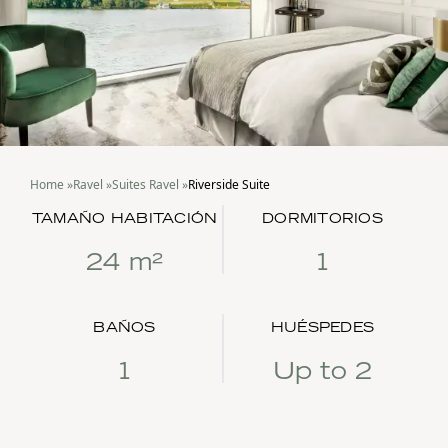
Home
»
Ravel
»
Suites Ravel
»
Riverside Suite
TAMAÑO HABITACIÓN
DORMITORIOS
24 m²
1
BAÑOS
HUÉSPEDES
1
Up to 2