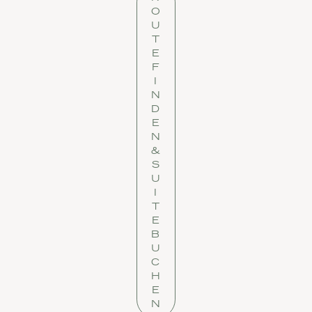
O
U
T
E
F
I
N
D
E
N
&
S
U
I
T
E
B
U
C
H
E
N