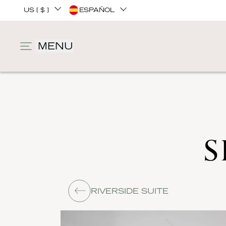
US [ $ ]
ESPAÑOL
MENU
S
RIVERSIDE SUITE