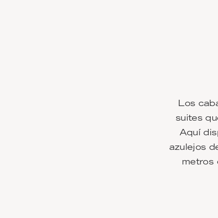
Los caba
suites q
Aquí dis
azulejos d
metros 