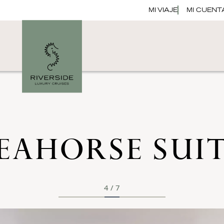
MI VIAJE
MI CUENT
EAHORSE SUI
4
/
7