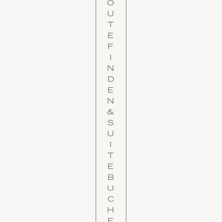
O
U
T
E
F
I
N
D
E
N
&
S
U
I
T
E
B
U
C
H
E